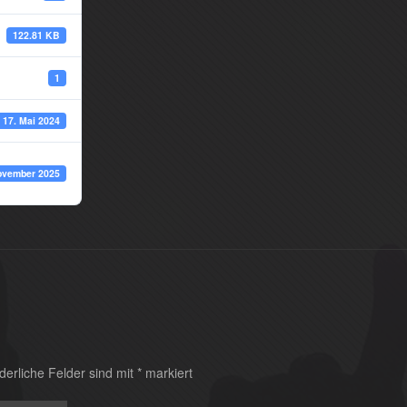
122.81 KB
1
17. Mai 2024
ovember 2025
derliche Felder sind mit
*
markiert